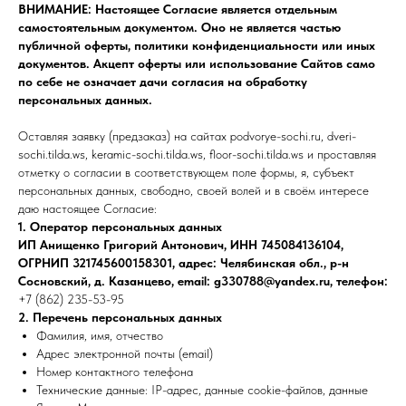
ВНИМАНИЕ: Настоящее Согласие является отдельным
самостоятельным документом. Оно не является частью
публичной оферты, политики конфиденциальности или иных
документов. Акцепт оферты или использование Сайтов само
по себе не означает дачи согласия на обработку
персональных данных.
Оставляя заявку (предзаказ) на сайтах podvorye-sochi.ru, dveri-
sochi.tilda.ws, keramic-sochi.tilda.ws, floor-sochi.tilda.ws и проставляя
отметку о согласии в соответствующем поле формы, я, субъект
персональных данных, свободно, своей волей и в своём интересе
даю настоящее Согласие:
1. Оператор персональных данных
ИП Анищенко Григорий Антонович, ИНН 745084136104,
ОГРНИП 321745600158301, адрес: Челябинская обл., р-н
Сосновский, д. Казанцево, email: g330788@yandex.ru, телефон:
+7 (862) 235-53-95
2. Перечень персональных данных
Фамилия, имя, отчество
Адрес электронной почты (email)
Номер контактного телефона
Технические данные: IP-адрес, данные cookie-файлов, данные