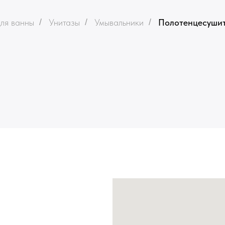
ля ванны
/
Унитазы
/
Умывальники
/
Полотенцесуши