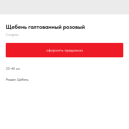
Щебень галтованный розовый
Congrass
оформить предзаказ
20-40 мм
Раздел: Щебень