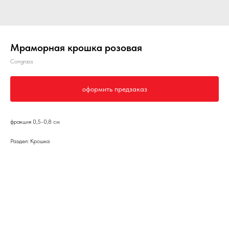
Мраморная крошка розовая
Congrass
оформить предзаказ
фракция 0,5-0,8 см
Раздел: Крошка