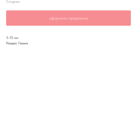
Congrass
оформить предзаказ
5-10 мм
Раздел: Галька