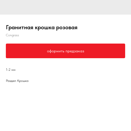
Гранитная крошка розовая
Congrass
оформить предзаказ
1-2 мм
Раздел: Крошка