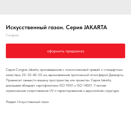
Искусственный газон. Серия JAKARTA
Congrass
оформить предзаказ
Серия Congras Jakarta, произведенная с полиэтиленовой пряжей и стандартным
качеством 20-30-40-50 мм, вдохновленная тропической атмосферой Джакарты.
Привнесет свежести вашему пространству или проектам. Серия Jakarta,
доказывая обладает сертификатами ISO 9001 и ISO 14001. 7-летняя
ограниченная сопротивление UV и гарантированная и двухслойная структура.
Раздел: Искусственный газон