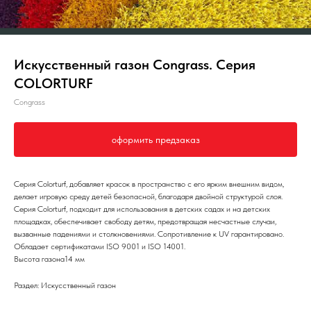
Искусственный газон Congrass. Серия
COLORTURF
Congrass
оформить предзаказ
Серия Colorturf, добавляет красок в пространство с его ярким внешним видом,
делает игровую среду детей безопасной, благодаря двойной структурой слоя.
Серия Colorturf, подходит для использования в детских садах и на детских
площадках, обеспечивает свободу детям, предотвращая несчастные случаи,
вызванные падениями и столкновениями. Cопротивление к UV гарантировано.
Обладает сертификатами ISO 9001 и ISO 14001.
Высота газона14 мм
Раздел: Искусственный газон