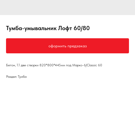
Тумба-умывальник Лофт 60/80
оформить предзаказ
Бетон, 1.1 две створки 820*800*445мм под Марко-6/Classic 60
Раздел: Тумба