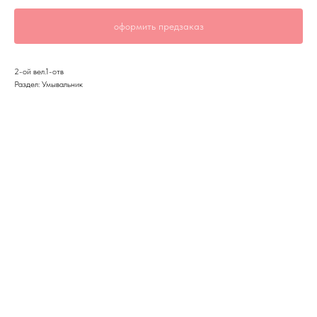
оформить предзаказ
2-ой вел.1-отв
Раздел: Умывальник