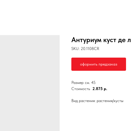
Антуриум куст де 
SKU:
20.1108CR
оформить предзаказ
Размер см. 45
Стоимость
2.875 р.
Вид растения: растения/кусты