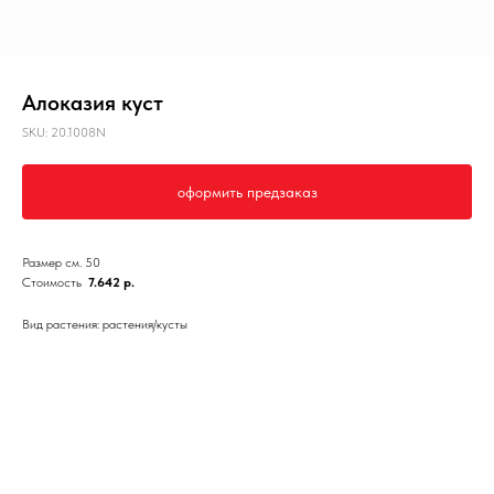
Алоказия куст
SKU:
20.1008N
оформить предзаказ
Размер см. 50
Стоимость
7.642 р.
Вид растения: растения/кусты