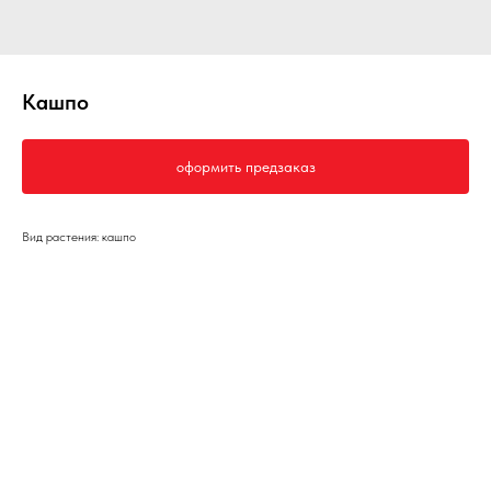
Кашпо
оформить предзаказ
Вид растения: кашпо