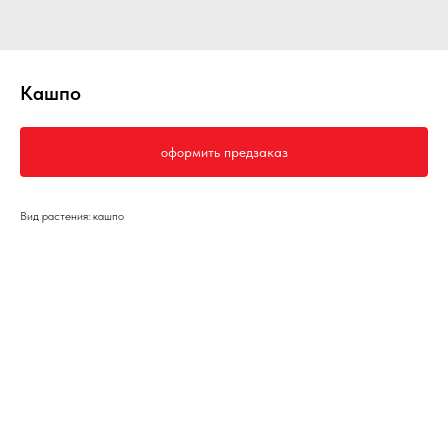
Кашпо
оформить предзаказ
Вид растения: кашпо