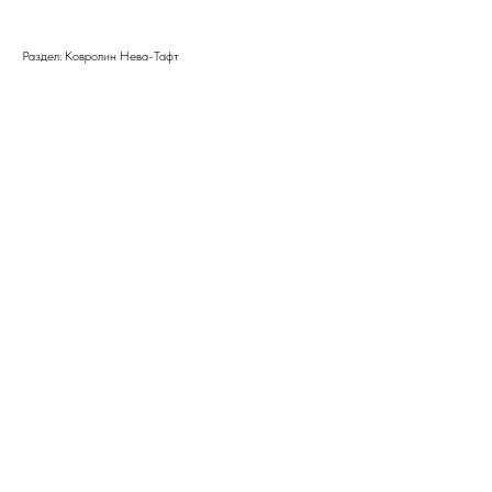
Раздел: Ковролин Нева-Тафт