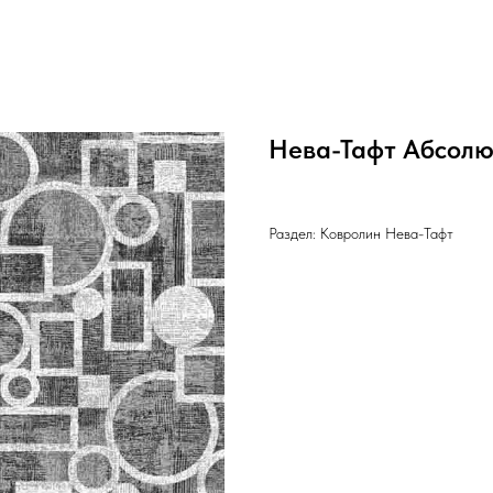
Нева-Тафт Абсолю
Раздел: Ковролин Нева-Тафт