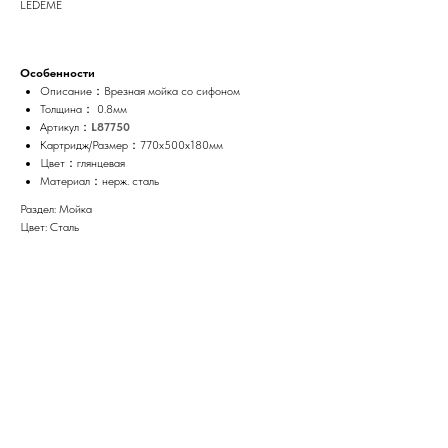
LEDEME
Особенности
Описание：Врезная мойка со сифоном
Толщина： 0.8мм
Артикул：
L87750
Картридж/Размер：770x500x180мм
Цвет：глянцевая
Материал：нерж. сталь
Раздел: Мойка
Цвет: Сталь