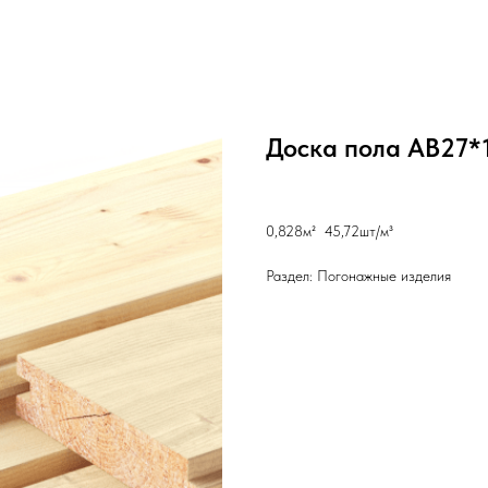
Доска пола АВ27*
0,828м² 45,72шт/м³
Раздел: Погонажные изделия