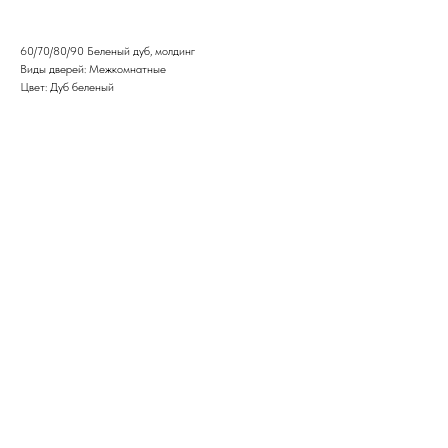
60/70/80/90 Беленый дуб, молдинг
Виды дверей: Межкомнатные
Цвет: Дуб беленый