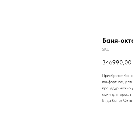
Баня-окт
SKU:
346990,00
Приобретая баню-
комфортное, уют
процедур можно у
манипулятором в 
Виды бань:: Окта