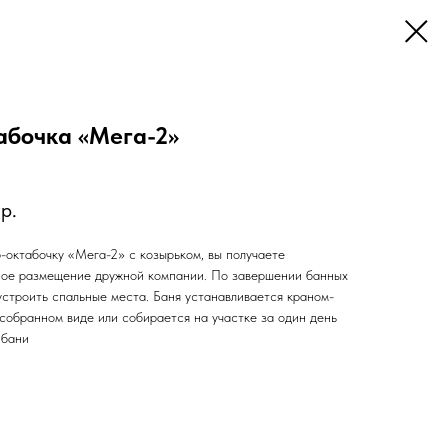
абочка «Мега-2»
р.
октабочку «Мега-2» с козырьком, вы получаете
ное размещение дружной компании. По завершении банных
строить спальные места. Баня устанавливается краном-
собранном виде или собирается на участке за один день
 бани