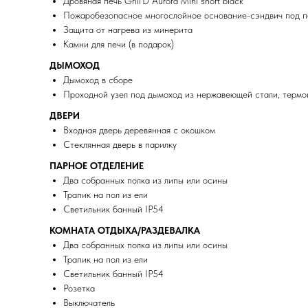
Дровяная печь Grill’D Aurora Mini short black
Пожаробезопасное многослойное основание-сэндвич под пе
Защита от нагрева из минерита
Камни для печи (в подарок)
ДЫМОХОД
Дымоход в сборе
Проходной узел под дымоход из нержавеющей стали, термои
ДВЕРИ
Входная дверь деревянная с окошком
Стеклянная дверь в парилку
ПАРНОЕ ОТДЕЛЕНИЕ
Два собранных полка из липы или осины
Трапик на пол из ели
Светильник банный IP54
КОМНАТА ОТДЫХА/РАЗДЕВАЛКА
Два собранных полка из липы или осины
Трапик на пол из ели
Светильник банный IP54
Розетка
Выключатель