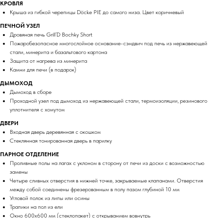
КРОВЛЯ
Крыша из гибкой черепицы Döcke PIE до самого низа. Цвет коричневый
ПЕЧНОЙ УЗЕЛ
Дровяная печь Grill’D Bochky Short
Пожаробезопасное многослойное основание-сэндвич под печь из нержавеющей
стали, минерита и базальтового картона
Защита от нагрева из минерита
Камни для печи (в подарок)
ДЫМОХОД
Дымоход в сборе
Проходной узел под дымоход из нержавеющей стали, термоизоляции, резинового
уплотнителя с хомутом
ДВЕРИ
Входная дверь деревянная с окошком
Стеклянная тонированная дверь в парилку
ПАРНОЕ ОТДЕЛЕНИЕ
Проливные полы на лагах с уклоном в сторону от печи из доски с возможностью
замены
Четыре сливных отверстия в нижней точке, закрываемые клапанами. Отверстия
между собой соединены фрезерованным в полу пазом глубиной 10 мм
Угловой полок из липы или осины
Трапики на пол из ели
Окно 600х600 мм (стеклопакет) с открыванием вовнутрь