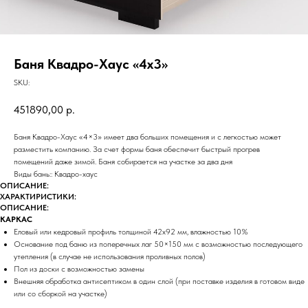
Баня Квадро-Хаус «4х3»
SKU:
451890,00
р.
Баня Квадро-Хаус «4×3» имеет два больших помещения и с легкостью может
разместить компанию. За счет формы баня обеспечит быстрый прогрев
помещений даже зимой. Баня собирается на участке за два дня
Виды бань:: Квадро-хаус
ОПИСАНИЕ:
ХАРАКТИРИСТИКИ:
ОПИСАНИЕ:
КАРКАС
Еловый или кедровый профиль толщиной 42х92 мм, влажностью 10%
Основание под баню из поперечных лаг 50×150 мм с возможностью последующего
утепления (в случае не использования проливных полов)
Пол из доски с возможностью замены
Внешняя обработка антисептиком в один слой (при поставке изделия в готовом виде
или со сборкой на участке)