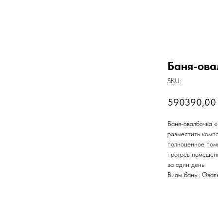
Баня-ова
SKU:
590390,00
Баня-овалбочка «
разместить комп
полноценное пом
прогрев помещен
за один день
Виды бань:: Овал