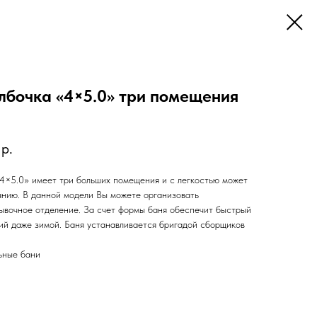
лбочка «4×5.0» три помещения
р.
4×5.0» имеет три больших помещения и с легкостью может
анию. В данной модели Вы можете организовать
ывочное отделение. За счет формы баня обеспечит быстрый
ий даже зимой. Баня устанавливается бригадой сборщиков
ьные бани