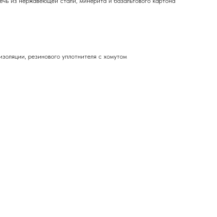
чь из нержавеющей стали, минерита и базальтового картона
золяции, резинового уплотнителя с хомутом