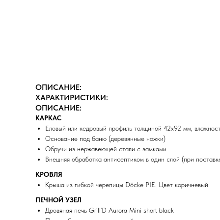
ОПИСАНИЕ:
ХАРАКТИРИСТИКИ:
ОПИСАНИЕ:
КАРКАС
Еловый или кедровый профиль толщиной 42х92 мм, влажнос
Основание под баню (деревянные ножки)
Обручи из нержавеющей стали с замками
Внешняя обработка антисептиком в один слой (при поставке
КРОВЛЯ
Крыша из гибкой черепицы Döcke PIE. Цвет коричневый
ПЕЧНОЙ УЗЕЛ
Дровяная печь Grill’D Aurora Mini short black