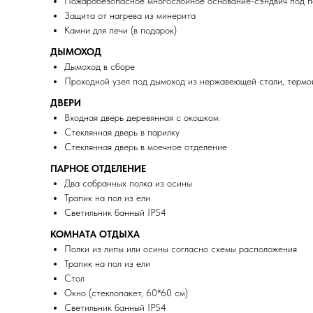
Пожаробезопасное многослойное основание-сэндвич под пе
Защита от нагрева из минерита
Камни для печи (в подарок)
ДЫМОХОД
Дымоход в сборе
Проходной узел под дымоход из нержавеющей стали, термои
ДВЕРИ
Входная дверь деревянная с окошком
Стеклянная дверь в парилку
Стеклянная дверь в моечное отделение
ПАРНОЕ ОТДЕЛЕНИЕ
Два собранных полка из осины
Трапик на пол из ели
Светильник банный IP54
КОМНАТА ОТДЫХА
Полки из липы или осины согласно схемы расположения
Трапик на пол из ели
Стол
Окно (стеклопакет, 60*60 см)
Светильник банный IP54