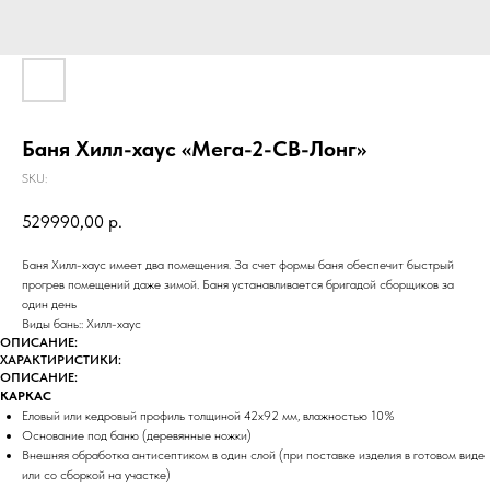
Баня Хилл-хаус «Мега-2-СВ-Лонг»
SKU:
529990,00
р.
Баня Хилл-хаус имеет два помещения. За счет формы баня обеспечит быстрый
прогрев помещений даже зимой. Баня устанавливается бригадой сборщиков за
один день
Виды бань:: Хилл-хаус
ОПИСАНИЕ:
ХАРАКТИРИСТИКИ:
ОПИСАНИЕ:
КАРКАС
Еловый или кедровый профиль толщиной 42х92 мм, влажностью 10%
Основание под баню (деревянные ножки)
Внешняя обработка антисептиком в один слой (при поставке изделия в готовом виде
или со сборкой на участке)