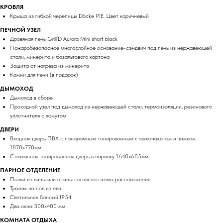
КРОВЛЯ
Крыша из гибкой черепицы Döcke PIE. Цвет коричневый
ПЕЧНОЙ УЗЕЛ
Дровяная печь Grill’D Aurora Mini short black
Пожаробезопасное многослойное основание-сэндвич под печь из нержавеющей
стали, минерита и базальтового картона
Защита от нагрева из минерита
Камни для печи (в подарок)
ДЫМОХОД
Дымоход в сборе
Проходной узел под дымоход из нержавеющей стали, термоизоляции, резинового
уплотнителя с хомутом
ДВЕРИ
Входная дверь ПВХ с панорамным тонированным стеклопакетом и замком
1870х770мм
Стеклянная тонированная дверь в парилку 1640х605мм
ПАРНОЕ ОТДЕЛЕНИЕ
Полки из липы или осины согласно схемы расположения
Трапик на пол из ели
Светильник банный IP54
Два окна 300х400 мм
КОМНАТА ОТДЫХА