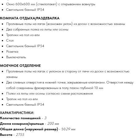
Окно 600х600 мм (стеклопакет) с открыванием вовнутрь
Светильник банный IP54
КОМНАТА ОТДЫХА/РАЗДЕВАЛКА
Проливные полы на лагах (возможен уклон) из доски с возможностью замены
Два собранных полка из липы или осины
Трапики на пол из ели
Стол
Светильник банный IP54
Розетка
Выключатель
МОЕЧНОЕ ОТДЕЛЕНИЕ
Проливные полы на лагах с уклоном в сторону от печи из доски с возможностью
замены
Два сливных отверстия в нижней точке, закрываемые клапанами. Отверстия между
собой соединены фрезерованным в полу пазом глубиной 10 мм
Полки из липы или осины согласно схеме расположения
Трапик на пол из ели
Светильник банный IP54
ХАРАКТИРИСТИКИ:
Количество помещений
-
3
Длина козырька/крыльца
-
200 мм
Общая длина (наружный размер)
- 50
29 мм
Высота
-
2755