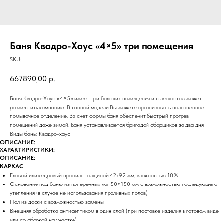
Баня Квадро-Хаус «4×5» три помещения
SKU:
667890,00
р.
Баня Квадро-Хаус «4×5» имеет три больших помещения и с легкостью может
разместить компанию. В данной модели Вы можете организовать полноценное
помывочное отделение. За счет формы баня обеспечит быстрый прогрев
помещений даже зимой. Баня устанавливается бригадой сборщиков за два дня
Виды бань:: Квадро-хаус
ОПИСАНИЕ:
ХАРАКТИРИСТИКИ:
ОПИСАНИЕ:
КАРКАС
Еловый или кедровый профиль толщиной 42х92 мм, влажностью 10%
Основание под баню из поперечных лаг 50×150 мм с возможностью последующего
утепления (в случае не использования проливных полов)
Пол из доски с возможностью замены
Внешняя обработка антисептиком в один слой (при поставке изделия в готовом виде
или со сборкой на участке)