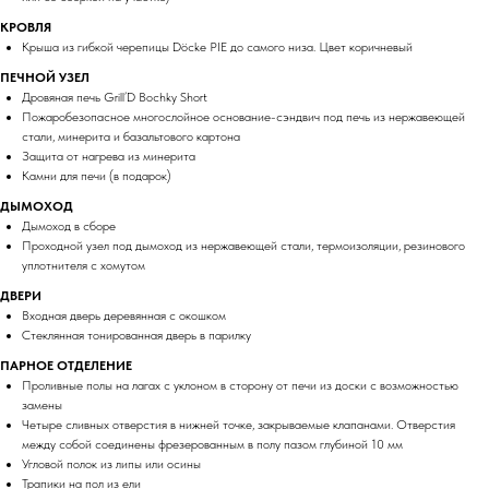
КРОВЛЯ
Крыша из гибкой черепицы Döcke PIE до самого низа. Цвет коричневый
ПЕЧНОЙ УЗЕЛ
Дровяная печь Grill’D Bochky Short
Пожаробезопасное многослойное основание-сэндвич под печь из нержавеющей
стали, минерита и базальтового картона
Защита от нагрева из минерита
Камни для печи (в подарок)
ДЫМОХОД
Дымоход в сборе
Проходной узел под дымоход из нержавеющей стали, термоизоляции, резинового
уплотнителя с хомутом
ДВЕРИ
Входная дверь деревянная с окошком
Стеклянная тонированная дверь в парилку
ПАРНОЕ ОТДЕЛЕНИЕ
Проливные полы на лагах с уклоном в сторону от печи из доски с возможностью
замены
Четыре сливных отверстия в нижней точке, закрываемые клапанами. Отверстия
между собой соединены фрезерованным в полу пазом глубиной 10 мм
Угловой полок из липы или осины
Трапики на пол из ели