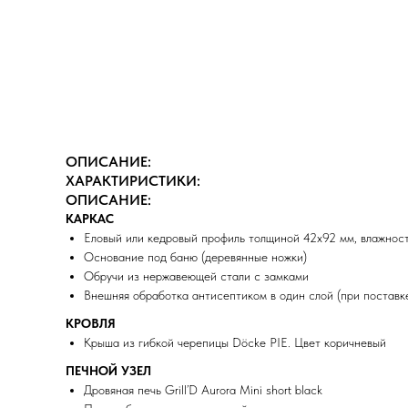
ОПИСАНИЕ:
ХАРАКТИРИСТИКИ:
ОПИСАНИЕ:
КАРКАС
Еловый или кедровый профиль толщиной 42х92 мм, влажнос
Основание под баню (деревянные ножки)
Обручи из нержавеющей стали с замками
Внешняя обработка антисептиком в один слой (при поставке
КРОВЛЯ
Крыша из гибкой черепицы Döcke PIE. Цвет коричневый
ПЕЧНОЙ УЗЕЛ
Дровяная печь Grill’D Aurora Mini short black