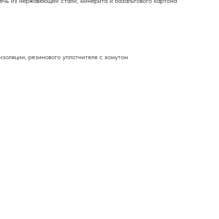
чь из нержавеющей стали, минерита и базальтового картона
золяции, резинового уплотнителя с хомутом