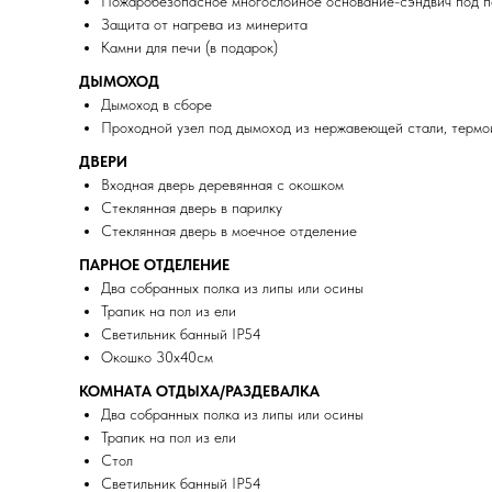
Пожаробезопасное многослойное основание-сэндвич под пе
Защита от нагрева из минерита
Камни для печи (в подарок)
ДЫМОХОД
Дымоход в сборе
Проходной узел под дымоход из нержавеющей стали, термои
ДВЕРИ
Входная дверь деревянная с окошком
Стеклянная дверь в парилку
Стеклянная дверь в моечное отделение
ПАРНОЕ ОТДЕЛЕНИЕ
Два собранных полка из липы или осины
Трапик на пол из ели
Светильник банный IP54
Окошко 30х40см
КОМНАТА ОТДЫХА/РАЗДЕВАЛКА
Два собранных полка из липы или осины
Трапик на пол из ели
Стол
Светильник банный IP54