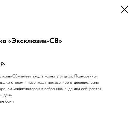
ка «Эксклюзив-СВ»
р.
клюзив-СВ» имеет вход в комнату отдыха. Полноценная
льшим столом и лавочками, помывочное отделение. Баня
 краном-манипулятором в собранном виде или собирается
ин день
лые бани