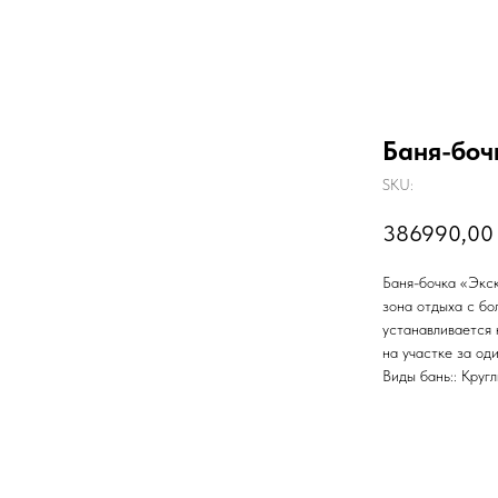
Баня-боч
SKU:
386990,00
Баня-бочка «Экс
зона отдыха с бо
устанавливается
на участке за од
Виды бань:: Круг